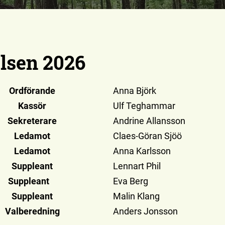
lsen 2026
Ordförande
Anna Björk
Kassör
Ulf Teghammar
Sekreterare
Andrine Allansson
Ledamot
Claes-Göran Sjöö
Ledamot
Anna Karlsson
Suppleant
Lennart Phil
Suppleant
Eva Berg
Suppleant
Malin Klang
Valberedning
Anders Jonsson