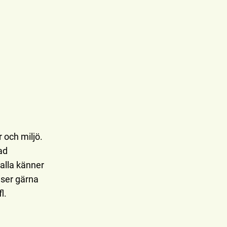
 och miljö.
ad
 alla känner
 ser gärna
l.