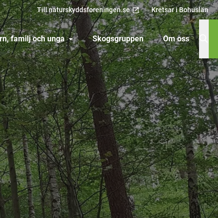
Till naturskyddsforeningen.se
Kretsar i Bohuslän
rn, familj och unga
Skogsgruppen
Om oss