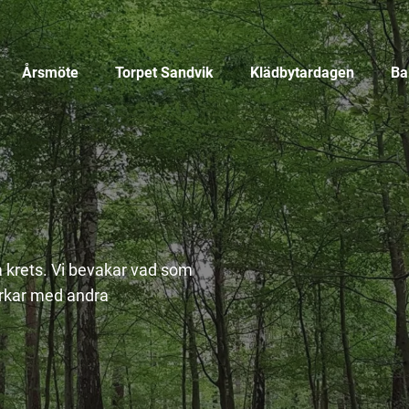
Årsmöte
Torpet Sandvik
Klädbytardagen
Ba
a krets. Vi bevakar vad som
erkar med andra