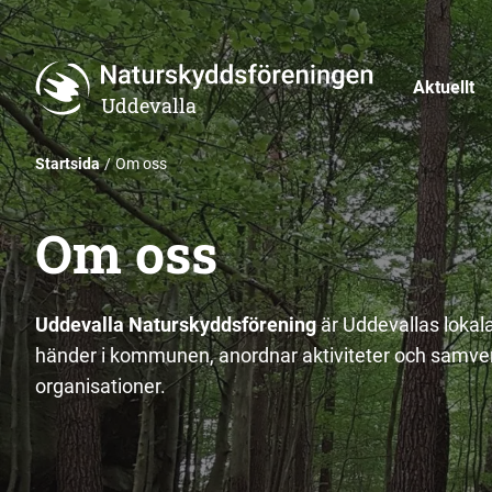
Aktuellt
Uddevalla
Startsida
Om oss
Om oss
Uddevalla Naturskyddsförening
är Uddevallas lokal
händer i kommunen, anordnar aktiviteter och samv
organisationer.