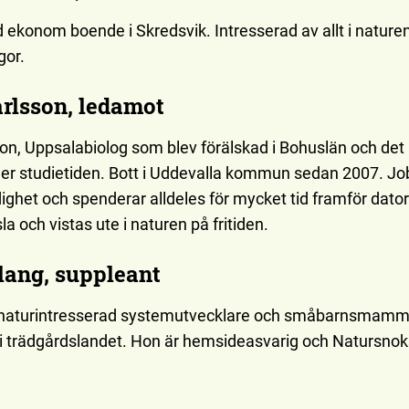
 ekonom boende i Skredsvik. Intresserad av allt i nature
gor.
rlsson, ledamot
on, Uppsalabiolog som blev förälskad i Bohuslän och det
nder studietiden. Bott i Uddevalla kommun sedan 2007. Jo
ighet och spenderar alldeles för mycket tid framför datorn
la och vistas ute i naturen på fritiden.
lang, suppleant
 naturintresserad systemutvecklare och småbarnsmamma
i trädgårdslandet. Hon är hemsideasvarig och Natursnok