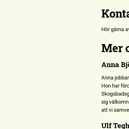
Kont
Hör gärna av
Mer 
Anna Bj
Anna jobbar 
Hon har förd
Skogsbadsgui
sig välkomna
att vi samv
Ulf Teg